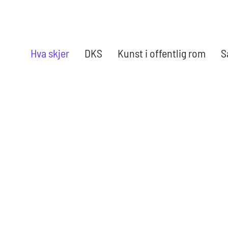
Hva skjer
DKS
Kunst i offentlig rom
S