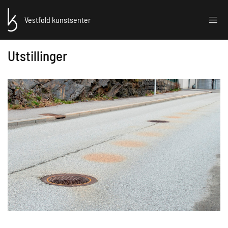
Vestfold kunstsenter
Utstillinger