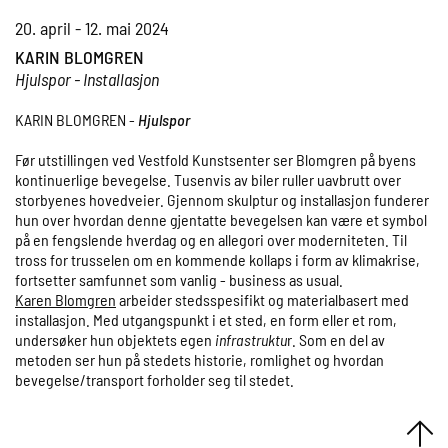
20. april - 12. mai 2024
KARIN BLOMGREN
Hjulspor - Installasjon
KARIN BLOMGREN -
Hjulspor
Før utstillingen ved Vestfold Kunstsenter ser Blomgren på byens
kontinuerlige bevegelse. Tusenvis av biler ruller uavbrutt over
storbyenes hovedveier. Gjennom skulptur og installasjon funderer
hun over hvordan denne gjentatte bevegelsen kan være et symbol
på en fengslende hverdag og en allegori over moderniteten. Til
tross for trusselen om en kommende kollaps i form av klimakrise,
fortsetter samfunnet som vanlig - business as usual.
Karen Blomgren
arbeider stedsspesifikt og materialbasert med
installasjon. Med utgangspunkt i et sted, en form eller et rom,
undersøker hun objektets egen
infrastruktu
r. Som en del av
metoden ser hun på stedets historie, romlighet og hvordan
bevegelse/transport forholder seg til stedet.