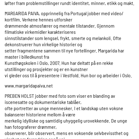
løfter fram problemstillinger rundt identitet, minner, etikk og makt.
MARGARIDA PAIVA, opprinnelig fra Portugal jobber med video/
kortfilm. Verkene hennes utforsker
drømmende atmosfærer og mentale tilstander. Gjennom
filmatiske virkemidler karakteriseres
sinnstilstander som lengsel, frykt, smerte og melankoli. Ofte
dekonstruerer hun virkelige historier og
setter fragmentene sammen til nye fortellinger. Margarida har
master i billedkunst fra
Kunsthøgskolen i Oslo, 2007. Hun har deltatt på en rekke
utstillinger og prosjekter og er en kunstner
vi gleder oss til å presentere i Vestfold. Hun bor og arbeider i Oslo.
www.margaridapaiva.net
PREBEN HOLST jobber med foto som viser en blanding av
iscenesatte og dokumentariske tablåer,
ofte portretter av unge mennesker. I et landskap uten voksne
balanserer historiene mellom å være
merkelig idylliske og samtidig uhyggelig urovekkende. De unge
han fotograferer drømmer,
observerer, blir observert, mens en voksende selvbevissthet og