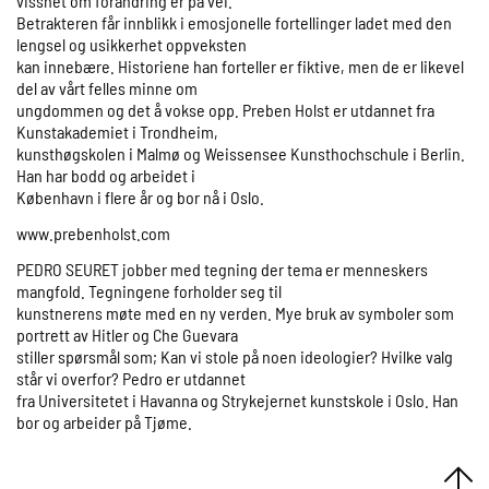
visshet om forandring er på vei.
Betrakteren får innblikk i emosjonelle fortellinger ladet med den
lengsel og usikkerhet oppveksten
kan innebære. Historiene han forteller er fiktive, men de er likevel
del av vårt felles minne om
ungdommen og det å vokse opp. Preben Holst er utdannet fra
Kunstakademiet i Trondheim,
kunsthøgskolen i Malmø og Weissensee Kunsthochschule i Berlin.
Han har bodd og arbeidet i
København i flere år og bor nå i Oslo.
www.prebenholst.com
PEDRO SEURET jobber med tegning der tema er menneskers
mangfold. Tegningene forholder seg til
kunstnerens møte med en ny verden. Mye bruk av symboler som
portrett av Hitler og Che Guevara
stiller spørsmål som; Kan vi stole på noen ideologier? Hvilke valg
står vi overfor? Pedro er utdannet
fra Universitetet i Havanna og Strykejernet kunstskole i Oslo. Han
bor og arbeider på Tjøme.