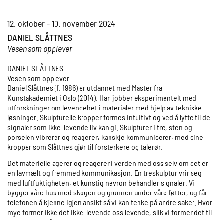
12. oktober - 10. november 2024
DANIEL SLÅTTNES
Vesen som opplever
DANIEL SLÅTTNES -
Vesen som opplever
Daniel Slåttnes (f. 1986) er utdannet med Master fra
Kunstakademiet i Oslo (2014). Han jobber eksperimentelt med
utforskninger om levendehet i materialer med hjelp av tekniske
løsninger. Skulpturelle kropper formes intuitivt og ved å lytte til de
signaler som ikke-levende liv kan gi. Skulpturer i tre, sten og
porselen vibrerer og reagerer, kanskje kommuniserer, med sine
kropper som Slåttnes gjør til forsterkere og talerør.
Det materielle agerer og reagerer i verden med oss selv om det er
en lavmælt og fremmed kommunikasjon. En treskulptur vrir seg
med luftfuktigheten, et kunstig nevron behandler signaler. Vi
bygger våre hus med skogen og grunnen under våre føtter, og får
telefonen å kjenne igjen ansikt så vi kan tenke på andre saker. Hvor
mye former ikke det ikke-levende oss levende, slik vi former det til