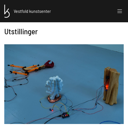
Vestfold kunstsenter
Utstillinger