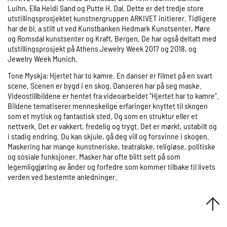
Luihn, Ella Heidi Sand og Putte H. Dal. Dette er det tredje store
utstillingsprosjektet kunstnergruppen ARKIVET initierer. Tidligere
har de bl. a stilt ut ved Kunstbanken Hedmark Kunstsenter, Møre
og Romsdal kunstsenter og Kraft, Bergen. De har også deltatt med
utstillingsprosjekt på Athens Jewelry Week 2017 og 2018, og
Jewelry Week Munich.
Tone Myskja: Hjertet har to kamre. En danser er filmet på en svart
scene. Scenen er bygd i en skog. Danseren har på seg maske.
Videostillbildene er hentet fra videoarbeidet "Hjertet har to kamre”.
Bildene tematiserer menneskelige erfaringer knyttet til skogen
som et mytisk og fantastisk sted. Og som en struktur eller et
nettverk. Det er vakkert, fredelig og trygt. Det er mørkt, ustabilt og
i stadig endring. Du kan skjule, gå deg vill og forsvinne i skogen.
Maskering har mange kunstneriske, teatralske, religiøse, politiske
og sosiale funksjoner. Masker har ofte blitt sett på som
legemliggjøring av ånder og forfedre som kommer tilbake til livets
verden ved bestemte anledninger.