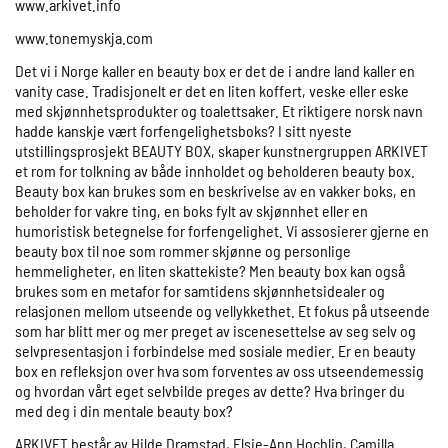
www.arkivet.info
www.tonemyskja.com
Det vi i Norge kaller en beauty box er det de i andre land kaller en
vanity case. Tradisjonelt er det en liten koffert, veske eller eske
med skjønnhetsprodukter og toalettsaker. Et riktigere norsk navn
hadde kanskje vært forfengelighetsboks? I sitt nyeste
utstillingsprosjekt BEAUTY BOX, skaper kunstnergruppen ARKIVET
et rom for tolkning av både innholdet og beholderen beauty box.
Beauty box kan brukes som en beskrivelse av en vakker boks, en
beholder for vakre ting, en boks fylt av skjønnhet eller en
humoristisk betegnelse for forfengelighet. Vi assosierer gjerne en
beauty box til noe som rommer skjønne og personlige
hemmeligheter, en liten skattekiste? Men beauty box kan også
brukes som en metafor for samtidens skjønnhetsidealer og
relasjonen mellom utseende og vellykkethet. Et fokus på utseende
som har blitt mer og mer preget av iscenesettelse av seg selv og
selvpresentasjon i forbindelse med sosiale medier. Er en beauty
box en refleksjon over hva som forventes av oss utseendemessig
og hvordan vårt eget selvbilde preges av dette? Hva bringer du
med deg i din mentale beauty box?
ARKIVET består av Hilde Dramstad, Elsie-Ann Hochlin, Camilla