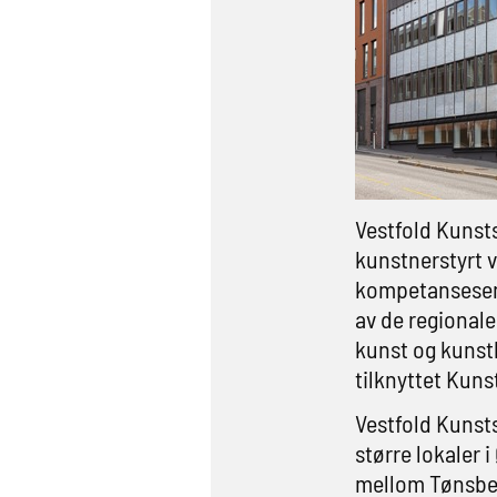
Vestfold Kunsts
kunstnerstyrt 
kompetansesent
av de regional
kunst og kunst
tilknyttet Kuns
Vestfold Kunstse
større lokaler 
mellom Tønsber