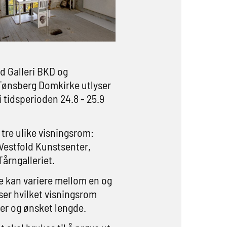
d Galleri BKD og
 Tønsberg Domkirke utlyser
i tidsperioden 24.8 - 25.9
tre ulike visningsrom:
Vestfold Kunstsenter,
Tårngalleriet.
e kan variere mellom en og
iser hvilket visningsrom
er og ønsket lengde.