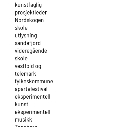
kunstfaglig
prosjektleder
Nordskogen
skole
utlysning
sandefjord
videregående
skole
vestfold og
telemark
fylkeskommune
apartefestival
eksperimentell
kunst
eksperimentell
musikk
Tønsberg