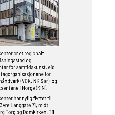
enter er et regionalt
visningssted og
er for samtidskunst, eid
e fagorganisasjonene for
håndverk (VBK, NK Sør), og
tsentene i Norge (KiN).
nter har nylig flyttet til
i Øvre Langgate 71, midt
g Torg og Domkirken. Til