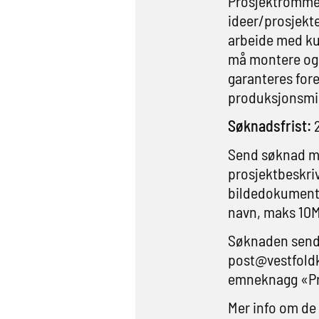
Prosjektrommet 
ideer/prosjekter
arbeide med ku
må montere og 
garanteres fore
produksjonsmid
Søknadsfrist:
2
Send søknad m
prosjektbeskriv
bildedokument
navn, maks 10
Søknaden sende
post@vestfold
emneknagg «Pr
Mer info om de