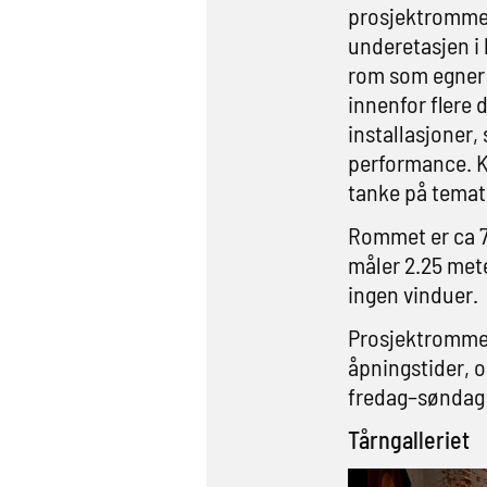
prosjektrommet
underetasjen i 
rom som egner s
innenfor flere 
installasjoner, 
performance. K
tanke på temati
Rommet er ca 7
måler 2.25 met
ingen vinduer.
Prosjektrommet
åpningstider, o
fredag–søndag:
Tårngalleriet