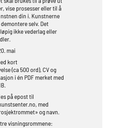
skal brukes til å prøve ut
, vise prosesser eller til å
nstnen din i. Kunstnerne
demontere selv. Det
løpig ikke vederlag eller
ler.
0. mai
ed kort
else (ca 500 ord), CV og
asjon i én PDF merket med
MB.
s på epost til
kunstsenter.no
, med
osjektrommet» og navn.
 tre visningsrommene: