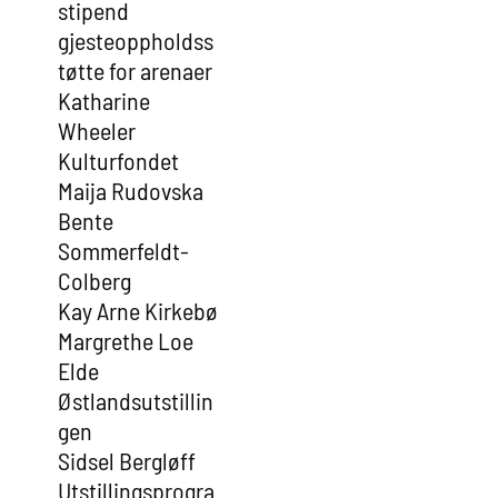
stipend
gjesteoppholdss
tøtte for arenaer
Katharine
Wheeler
Kulturfondet
Maija Rudovska
Bente
Sommerfeldt-
Colberg
Kay Arne Kirkebø
Margrethe Loe
Elde
Østlandsutstillin
gen
Sidsel Bergløff
Utstillingsprogra