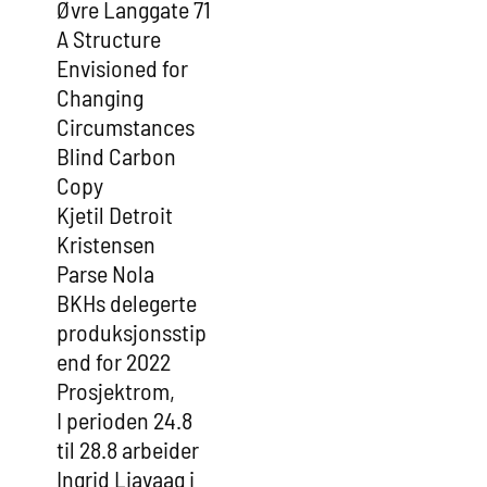
Øvre Langgate 71
A Structure
Envisioned for
Changing
Circumstances
Blind Carbon
Copy
Kjetil Detroit
Kristensen
Parse Nola
BKHs delegerte
produksjonsstip
end for 2022
Prosjektrom,
I perioden 24.8
til 28.8 arbeider
Ingrid Liavaag i