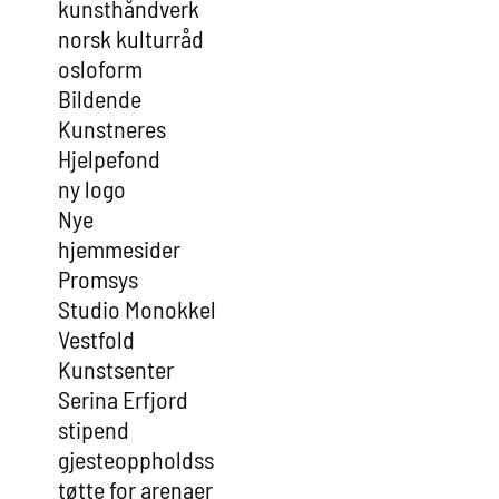
kunsthåndverk
norsk kulturråd
osloform
Bildende
Kunstneres
Hjelpefond
ny logo
Nye
hjemmesider
Promsys
Studio Monokkel
Vestfold
Kunstsenter
Serina Erfjord
stipend
gjesteoppholdss
tøtte for arenaer