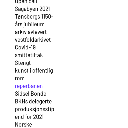
Open call
Sagabyen 2021
Tønsbergs 1150-
års jubileum
arkiv avlevert
vestfoldarkivet
Covid-19
smittetiltak
Stengt
kunst i offentlig
rom
reperbanen
Sidsel Bonde
BKHs delegerte
produksjonsstip
end for 2021
Norske