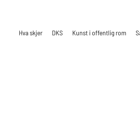
Hva skjer
DKS
Kunst i offentlig rom
S