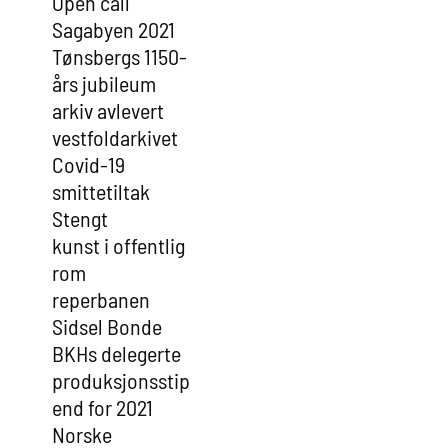
Open call
Sagabyen 2021
Tønsbergs 1150-
års jubileum
arkiv avlevert
vestfoldarkivet
Covid-19
smittetiltak
Stengt
kunst i offentlig
rom
reperbanen
Sidsel Bonde
BKHs delegerte
produksjonsstip
end for 2021
Norske