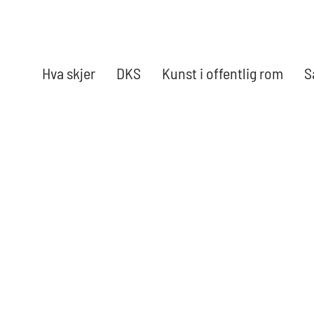
Hva skjer
DKS
Kunst i offentlig rom
S