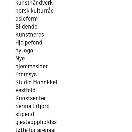
kunsthåndverk
norsk kulturråd
osloform
Bildende
Kunstneres
Hjelpefond
ny logo
Nye
hjemmesider
Promsys
Studio Monokkel
Vestfold
Kunstsenter
Serina Erfjord
stipend
gjesteoppholdss
tøtte for arenaer