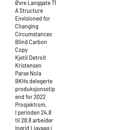
Øvre Langgate 71
A Structure
Envisioned for
Changing
Circumstances
Blind Carbon
Copy
Kjetil Detroit
Kristensen
Parse Nola
BKHs delegerte
produksjonsstip
end for 2022
Prosjektrom,
I perioden 24.8
til 28.8 arbeider
Ingrid Liavaag i