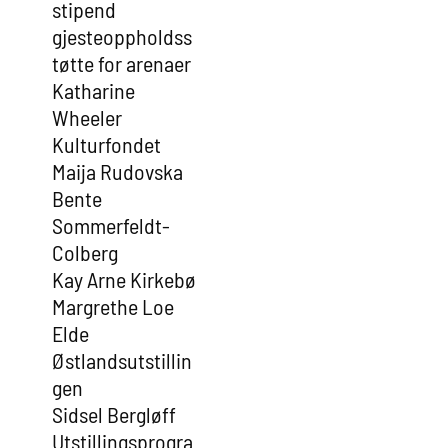
stipend
gjesteoppholdss
tøtte for arenaer
Katharine
Wheeler
Kulturfondet
Maija Rudovska
Bente
Sommerfeldt-
Colberg
Kay Arne Kirkebø
Margrethe Loe
Elde
Østlandsutstillin
gen
Sidsel Bergløff
Utstillingsprogra