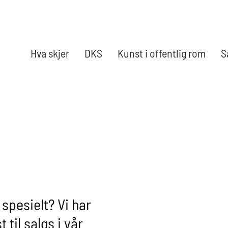
Hva skjer
DKS
Kunst i offentlig rom
S
 spesielt? Vi har
 til salgs i vår