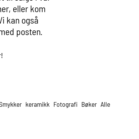
her, eller kom
Vi kan også
 med posten.
!
Smykker
keramikk
Fotografi
Bøker
Alle