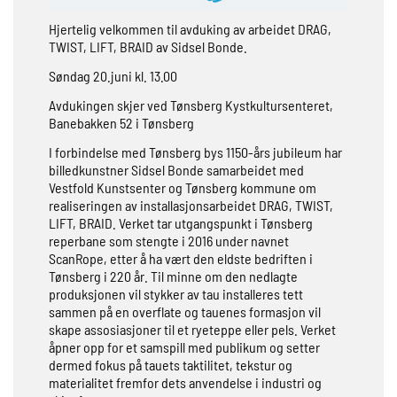
Hjertelig velkommen til avduking av arbeidet DRAG,
TWIST, LIFT, BRAID av Sidsel Bonde.
Søndag 20.juni kl. 13.00
Avdukingen skjer ved Tønsberg Kystkultursenteret,
Banebakken 52 i Tønsberg
I forbindelse med Tønsberg bys 1150-års jubileum har
billedkunstner Sidsel Bonde samarbeidet med
Vestfold Kunstsenter og Tønsberg kommune om
realiseringen av installasjonsarbeidet DRAG, TWIST,
LIFT, BRAID. Verket tar utgangspunkt i Tønsberg
reperbane som stengte i 2016 under navnet
ScanRope, etter å ha vært den eldste bedriften i
Tønsberg i 220 år. Til minne om den nedlagte
produksjonen vil stykker av tau installeres tett
sammen på en overflate og tauenes formasjon vil
skape assosiasjoner til et ryeteppe eller pels. Verket
åpner opp for et samspill med publikum og setter
dermed fokus på tauets taktilitet, tekstur og
materialitet fremfor dets anvendelse i industri og