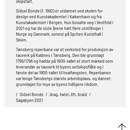
skipsfart.
Sidsel Bonde (f. 1992) er utdannet ved skolen for
design ved Kunstakademiet i København og fra
Kunstakademiet i Bergen. Hun bosatte seg i Vestfold i
2021 og har de siste årene hatt flere utstillinger i
Norge og Danmark, senest på Spriten Kunsthall i
Skien.
Tønsberg reperbane var et verksted for produksjon av
tauverk på Kaldnes i Tønsberg. Den ble grunnlagt
1795/1796 og hadde på 1800-tallet et stort marked som
leverandør av tauverk til byens seilskipsflåte og i
første del av 1900-tallet til hvalfangsten. Reperbanen
var lenge Tønsbergs største arbeidsplass, og dannet
grunnlaget for mye av byens tidligere rikdom.
/
Sidsel Bonde
/
drag, twist, lift, braid
/
Sagabyen 2021